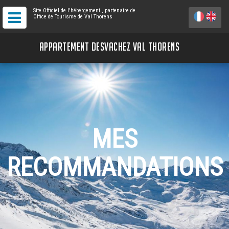
Site Officiel de l'hébergement
, partenaire de
Office de Tourisme de Val Thorens
APPARTEMENT DESVACHEZ VAL THORENS
MES
RECOMMANDATIONS