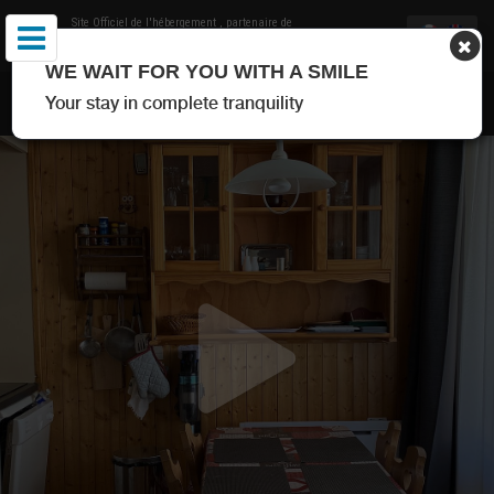
Site Officiel de l'hébergement
, partenaire de
Office de Tourisme de Val Thorens
WE WAIT FOR YOU WITH A SMILE
APPARTEMENT DESVACHEZ VAL THORENS
Your stay in complete tranquility