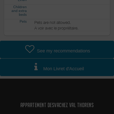
Children
and extra
beds
Pets
Pets are not allowed.
A voir avec le propriétaire.
See my recommendations
Mon Livret d'Accueil
APPARTEMENT DESVACHEZ VAL THORENS