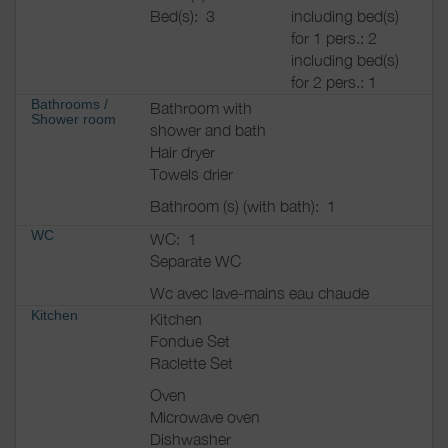
Bed(s):
3
including bed(s)
for 1 pers.: 2
including bed(s)
for 2 pers.: 1
Bathrooms
/
Bathroom with
Shower room
shower and bath
Hair dryer
Towels drier
Bathroom (s) (with bath):
1
WC
WC:
1
Separate WC
Wc avec lave-mains eau chaude
Kitchen
Kitchen
Fondue Set
Raclette Set
Oven
Microwave oven
Dishwasher