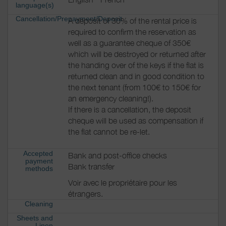
language(s)
Cancellation/Prepayment/Deposit
A deposit of 30% of the rental price is
required to confirm the reservation as
well as a guarantee cheque of 350€
which will be destroyed or returned after
the handing over of the keys if the flat is
returned clean and in good condition to
the next tenant (from 100€ to 150€ for
an emergency cleaning!).
If there is a cancellation, the deposit
cheque will be used as compensation if
the flat cannot be re-let.
Accepted
Bank and post-office checks
payment
Bank transfer
methods
Voir avec le propriétaire pour les
étrangers.
Cleaning
Sheets and
Linen