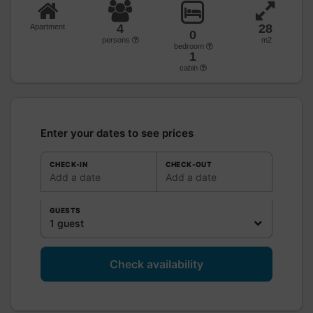
4
28
Apartment
0
persons
m2
bedroom
1
cabin
Enter your dates to see prices
CHECK-IN
CHECK-OUT
Add a date
Add a date
GUESTS
1 guest
Check availability